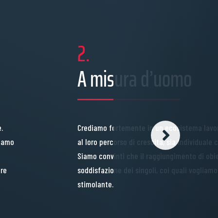
2.
A misura d’uomo
.
Crediamo fortemente in un ecosistema lavora
hiamo
al loro percorso di crescita, sia individuale 
Siamo convinti che il raggiungimento di obiet
ore
soddisfazione dei singoli, coi quali vogliam
stimolante.