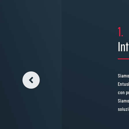
1.
In
Siamo
Entus
con p
Siamo 
soluzi