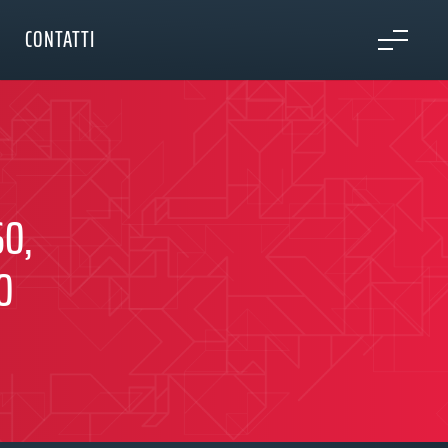
CONTATTI
SO,
O